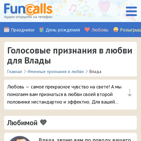
Праздники
День рождения
Любовь
Розыгры
Голосовые признания в любви
для Влады
Главная
Именные признания в любви
Влада
Любовь — самое прекрасное чувство на свете! А мы
⇣
помогаем вам признаться в любви своей второй
половинке нестандартно и эффектно. Для вашей
девушки Влады мы записали множество красивых
музыкальных и аудио признаний, стихов, а также
Любимой 💜
шуточных признаний от Путина (хит!). Выберите
понравившуюся аудио-открытку и уже через пару
мгновений она придет на телефон вашей любимой
Влада, звоню вам по поводу вашего