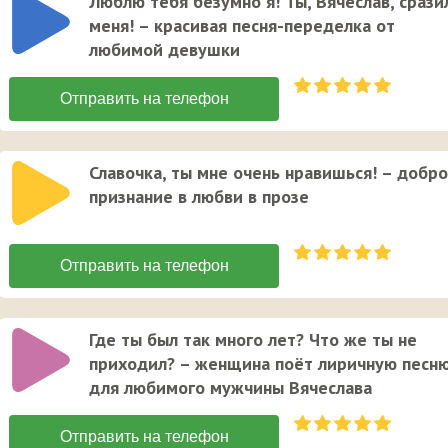
Люблю тебя безумно я! Ты, Вячеслав, срази
меня! – красивая песня-переделка от
любимой девушки
Славочка, ты мне очень нравишься! – добр
признание в любви в прозе
Где ты был так много лет? Что же ты не
приходил? – женщина поёт лиричную песн
для любимого мужчины Вячеслава