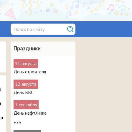
Праздники
11 августа
День строителя
12 августа
о
День ВВС
а
1 сентября
День нефтяника
на
•••