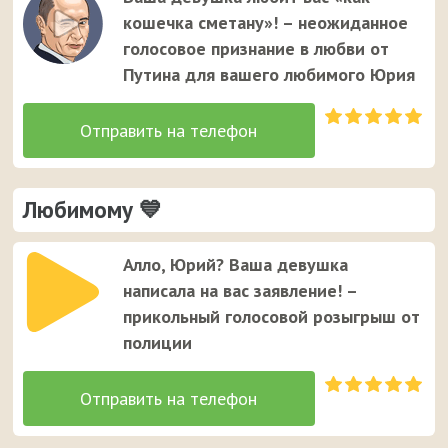
Юрию. Это единственный случай, когда звонок от
кошечка сметану»! – неожиданное
неизвестного номера вызывает улыбку у вашего
голосовое признание в любви от
мужчины ;)
Путина для вашего любимого Юрия
Любимому 💙
Алло, Юрий? Ваша девушка
написала на вас заявление! –
прикольный голосовой розыгрыш от
полиции