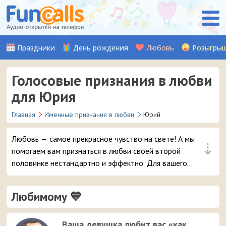
Праздники
День рождения
Любовь
Розыгры
Голосовые признания в любви
для Юрия
Главная
Именные признания в любви
Юрий
Любовь — самое прекрасное чувство на свете! А мы
⇣
помогаем вам признаться в любви своей второй
половинке нестандартно и эффектно. Для вашего
мужчины Юрия мы записали множество красивых
музыкальных и аудио признаний, стихов, а также
Любимому 💙
шуточных признаний от Путина (хит!). Выберите
понравившуюся аудио-открытку и уже через пару
мгновений она придет на телефон вашему любимому
Ваша девушка любит вас «как