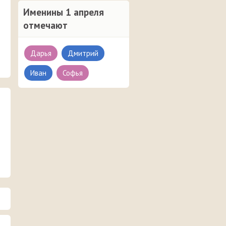
Именины 1 апреля
отмечают
Дарья
Дмитрий
Иван
Софья