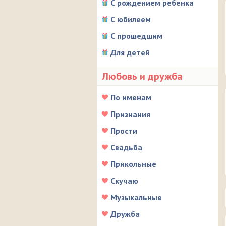
С рождением ребенка
С юбилеем
С прошедшим
Для детей
Любовь и дружба
По именам
Признания
Прости
Свадьба
Прикольные
Скучаю
Музыкальные
Дружба