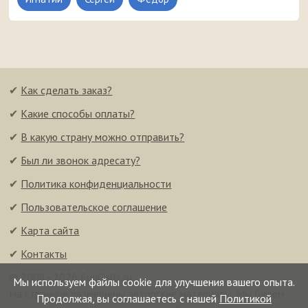
✔
Как сделать заказ?
✔
Какие способы оплаты?
✔
В какую страну можно отправить?
✔
Был ли звонок адресату?
✔
Политика конфиденциальности
✔
Пользовательское соглашение
✔
Карта сайта
✔
Контакты
© 2008–2026 FunCalls.ru
Мы используем файлы cookie для улучшения вашего опыта.
На странице размещены авторские материалы. Мы будем
Продолжая, вы соглашаетесь с нашей
Политикой