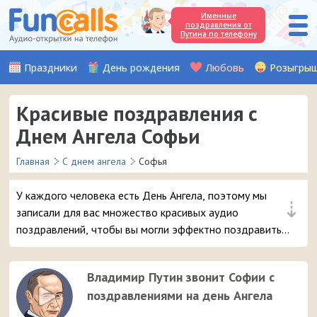
Именные
поздравления от
Путина по телефону
Праздники
День рождения
Любовь
Розыгры
Красивые поздравления с
Днем Ангела Софьи
Главная
С днем ангела
Софья
У каждого человека есть День Ангела, поэтому мы
⇣
записали для вас множество красивых аудио
поздравлений, чтобы вы могли эффектно поздравить
вашу подругу или знакомую с именем Софья. Просто
выберите самое интересное поздравление с
Владимир Путин звонит Софии с
именинами и отправьте его в 3 клика на мобильный
поздравлениями на день Ангела
телефон адресата.