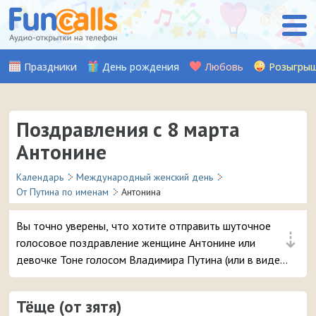
Праздники
День рождения
Любовь
Розыгры
Поздравления с 8 марта
Антонине
Календарь
Международный женский день
От Путина по именам
Антонина
Вы точно уверены, что хотите отправить шуточное
⇣
голосовое поздравление женщине Антонине или
девочке Тоне голосом Владимира Путина (или в виде
прикольного звонка-розыгрыша из отделения полиции)
на телефон в день 8 марта? 😘 Это самые популярные
Тёще (от зятя)
поздравления, вашей даме точно понравится – и