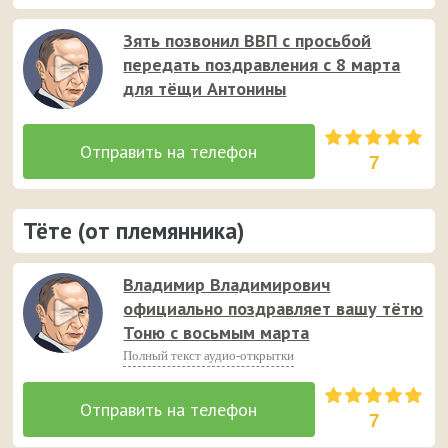
неожиданный звонок и поданные с юмором аудио
Зять позвонил ВВП с просьбой
пожелания 😉 💐
передать поздравления с 8 марта
для тёщи Антонины
7
Тёте (от племянника)
Владимир Владимирович
официально поздравляет вашу тётю
Тоню с восьмым марта
Полный текст аудио-открытки
7