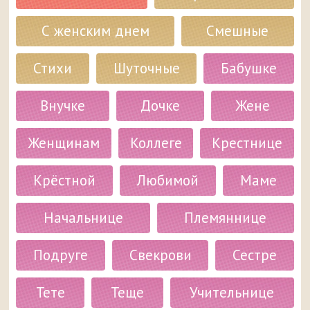
С женским днем
Смешные
Стихи
Шуточные
Бабушке
Внучке
Дочке
Жене
Женщинам
Коллеге
Крестнице
Крёстной
Любимой
Маме
Начальнице
Племяннице
Подруге
Свекрови
Сестре
Тете
Теще
Учительнице