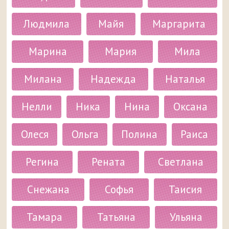
Людмила
Майя
Маргарита
Марина
Мария
Мила
Милана
Надежда
Наталья
Нелли
Ника
Нина
Оксана
Олеся
Ольга
Полина
Раиса
Регина
Рената
Светлана
Снежана
Софья
Таисия
Тамара
Татьяна
Ульяна