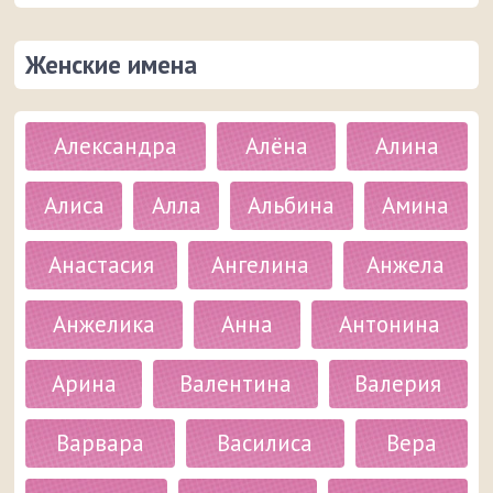
Женские имена
Александра
Алёна
Алина
Алиса
Алла
Альбина
Амина
Анастасия
Ангелина
Анжела
Анжелика
Анна
Антонина
Арина
Валентина
Валерия
Варвара
Василиса
Вера