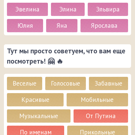
Эвелина
Элина
Эльвира
Юлия
Яна
Ярослава
Тут мы просто советуем, что вам еще
посмотреть! 🤗 🔥
Веселые
Голосовые
Забавные
Красивые
Мобильные
Музыкальные
От Путина
По именам
Прикольные