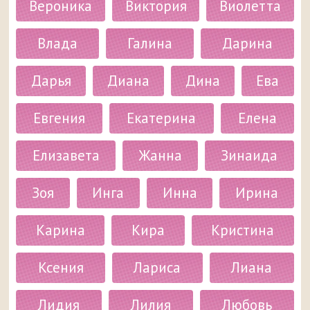
Вероника
Виктория
Виолетта
Влада
Галина
Дарина
Дарья
Диана
Дина
Ева
Евгения
Екатерина
Елена
Елизавета
Жанна
Зинаида
Зоя
Инга
Инна
Ирина
Карина
Кира
Кристина
Ксения
Лариса
Лиана
Лидия
Лилия
Любовь