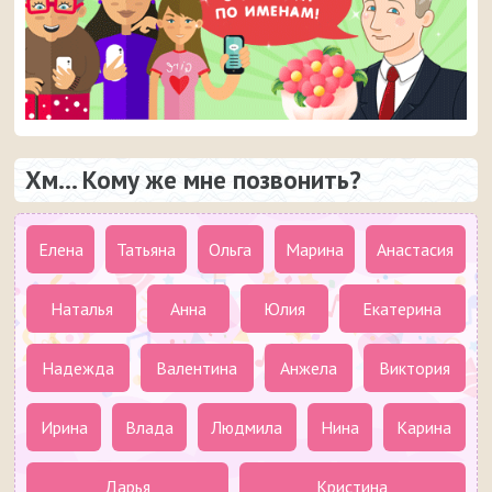
Хм... Кому же мне позвонить?
Елена
Татьяна
Ольга
Марина
Анастасия
Наталья
Анна
Юлия
Екатерина
Надежда
Валентина
Анжела
Виктория
Ирина
Влада
Людмила
Нина
Карина
Дарья
Кристина