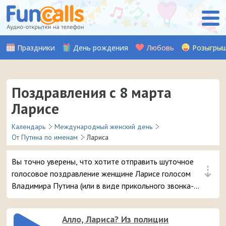
Праздники
День рождения
Любовь
Розыгры
Поздравления с 8 марта
Ларисе
Календарь
Международный женский день
От Путина по именам
Лариса
Вы точно уверены, что хотите отправить шуточное
⇣
голосовое поздравление женщине Ларисе голосом
Владимира Путина (или в виде прикольного звонка-
розыгрыша из отделения полиции) на телефон в день 8
марта? 😘 Это самые популярные поздравления, вашей
Алло, Лариса? Из полиции
даме точно понравится – и неожиданный звонок и