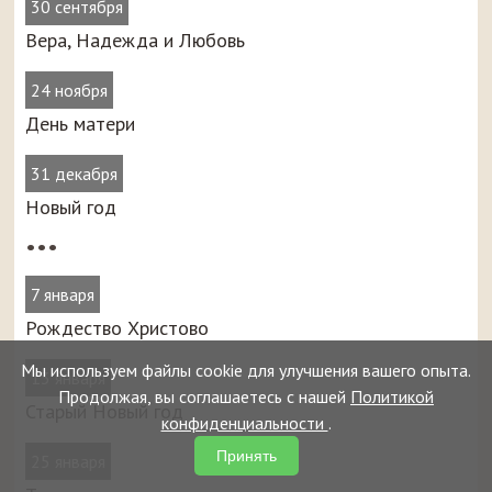
30 сентября
Вера, Надежда и Любовь
24 ноября
День матери
31 декабря
Новый год
•••
7 января
Рождество Христово
Мы используем файлы cookie для улучшения вашего опыта.
13 января
Продолжая, вы соглашаетесь с нашей
Политикой
Старый Новый год
конфиденциальности
.
Принять
25 января