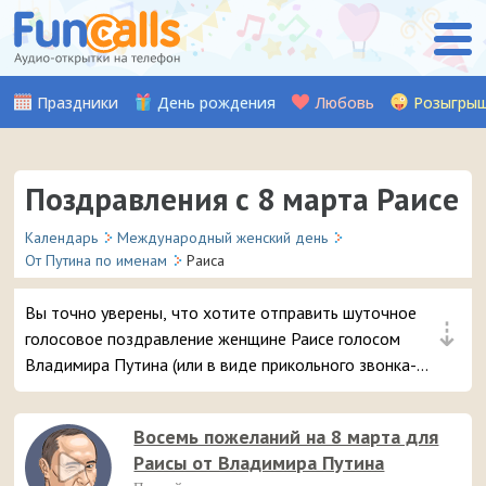
Праздники
День рождения
Любовь
Розыгры
Поздравления с 8 марта Раисе
Календарь
Международный женский день
От Путина по именам
Раиса
Вы точно уверены, что хотите отправить шуточное
⇣
голосовое поздравление женщине Раисе голосом
Владимира Путина (или в виде прикольного звонка-
розыгрыша из отделения полиции) на телефон в день 8
марта? 😘 Это самые популярные поздравления, вашей
Восемь пожеланий на 8 марта для
даме точно понравится – и неожиданный звонок и
Раисы от Владимира Путина
поданные с юмором аудио пожелания 😉 💐