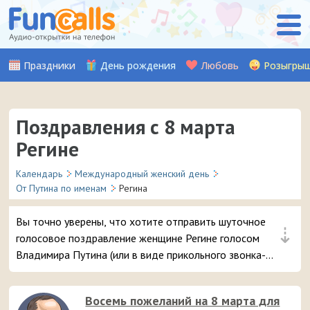
Праздники
День рождения
Любовь
Розыгры
Поздравления с 8 марта
Регине
Календарь
Международный женский день
От Путина по именам
Регина
Вы точно уверены, что хотите отправить шуточное
⇣
голосовое поздравление женщине Регине голосом
Владимира Путина (или в виде прикольного звонка-
розыгрыша из отделения полиции) на телефон в день 8
марта? 😘 Это самые популярные поздравления, вашей
Восемь пожеланий на 8 марта для
даме точно понравится – и неожиданный звонок и