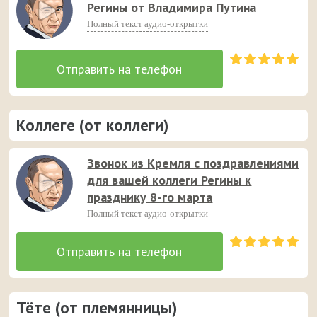
Регины от Владимира Путина
поданные с юмором аудио пожелания 😉 💐
Полный текст аудио-открытки
Коллеге (от коллеги)
Звонок из Кремля с поздравлениями
для вашей коллеги Регины к
празднику 8-го марта
Полный текст аудио-открытки
Тёте (от племянницы)