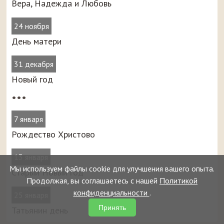
Вера, Надежда и Любовь
24 ноября
День матери
31 декабря
Новый год
•••
7 января
Рождество Христово
13 января
Мы используем файлы cookie для улучшения вашего опыта.
Старый Новый год
Продолжая, вы соглашаетесь с нашей
Политикой
конфиденциальности
.
25 января
Принять
Татьянин день