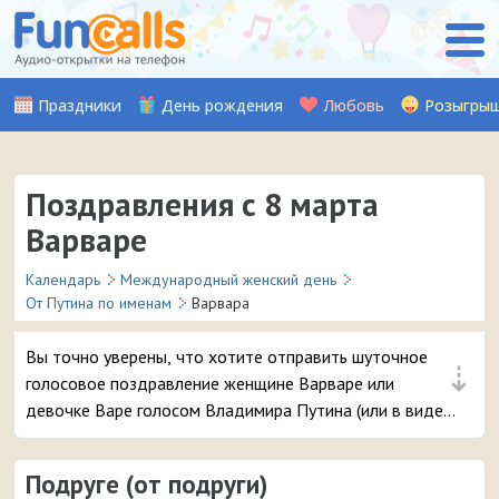
Праздники
День рождения
Любовь
Розыгры
Поздравления с 8 марта
Варваре
Календарь
Международный женский день
От Путина по именам
Варвара
Вы точно уверены, что хотите отправить шуточное
⇣
голосовое поздравление женщине Варваре или
девочке Варе голосом Владимира Путина (или в виде
прикольного звонка-розыгрыша из отделения полиции)
на телефон в день 8 марта? 😘 Это самые популярные
Подруге (от подруги)
поздравления, вашей даме точно понравится – и