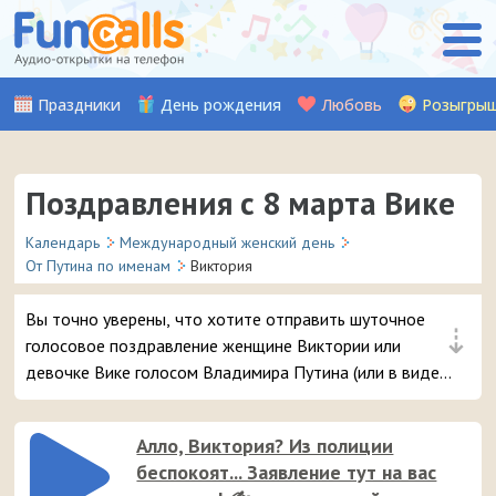
Праздники
День рождения
Любовь
Розыгры
Поздравления с 8 марта Вике
Календарь
Международный женский день
От Путина по именам
Виктория
Вы точно уверены, что хотите отправить шуточное
⇣
голосовое поздравление женщине Виктории или
девочке Вике голосом Владимира Путина (или в виде
прикольного звонка-розыгрыша из отделения полиции)
на телефон в день 8 марта? 😘 Это самые популярные
Алло, Виктория? Из полиции
поздравления, вашей даме точно понравится – и
беспокоят... Заявление тут на вас
неожиданный звонок и поданные с юмором аудио