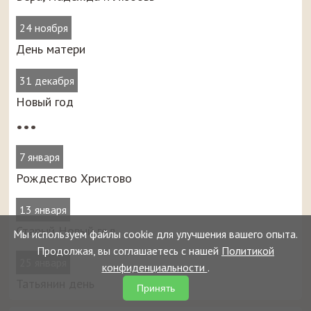
24 ноября
День матери
31 декабря
Новый год
•••
7 января
Рождество Христово
13 января
Старый Новый год
Мы используем файлы cookie для улучшения вашего опыта.
Продолжая, вы соглашаетесь с нашей
Политикой
25 января
конфиденциальности
.
Татьянин день
Принять