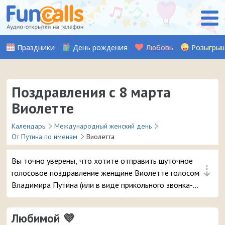
Праздники
День рождения
Любовь
Розыгры
Поздравления с 8 марта
Виолетте
Календарь
Международный женский день
От Путина по именам
Виолетта
Вы точно уверены, что хотите отправить шуточное
⇣
голосовое поздравление женщине Виолетте голосом
Владимира Путина (или в виде прикольного звонка-
розыгрыша из отделения полиции) на телефон в день 8
марта? 😘 Это самые популярные поздравления, вашей
Любимой 💜
даме точно понравится – и неожиданный звонок и