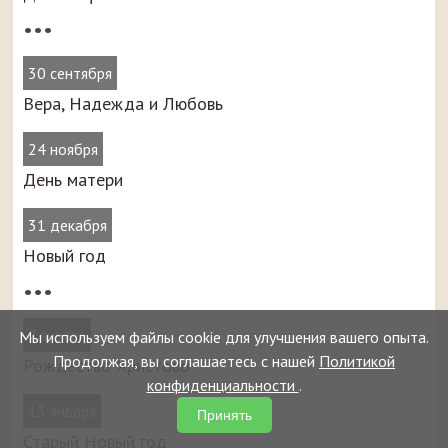
•••
30 сентября
Вера, Надежда и Любовь
24 ноября
День матери
31 декабря
Новый год
•••
7 января
Мы используем файлы cookie для улучшения вашего опыта.
Продолжая, вы соглашаетесь с нашей
Политикой
Рождество Христово
конфиденциальности
.
13 января
Принять
Старый Новый год