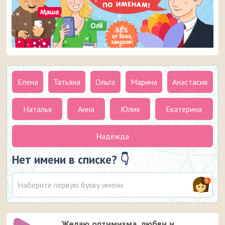
Елена
Татьяна
Ольга
Марина
Анастасия
Наталья
Анна
Юлия
Екатерина
Надежда
Нет имени в списке? 👇
Желаю оптимизма, любви и