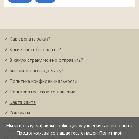
✔
Как сделать заказ?
✔
Какие способы оплаты?
✔
В какую страну можно отправить?
✔
Был ли звонок адресату?
✔
Политика конфиденциальности
✔
Пользовательское соглашение
✔
Карта сайта
✔
Контакты
© 2008–2026 FunCalls.ru
Мы используем файлы cookie для улучшения вашего опыта.
На странице размещены авторские материалы. Мы будем
Продолжая, вы соглашаетесь с нашей
Политикой
рады, если при их копировании вы будете проставлять