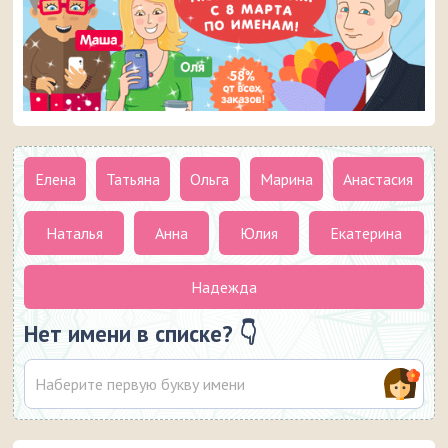
Елена
Татьяна
Ольга
Марина
Анастасия
Наталья
Анна
Юлия
Екатерина
Надежда
Нет имени в списке? 👇