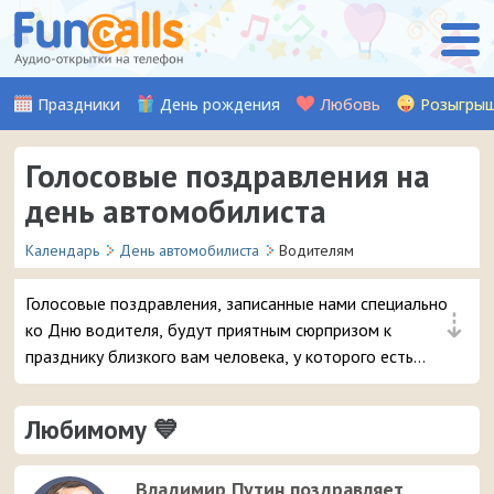
Праздники
День рождения
Любовь
Розыгры
Голосовые поздравления на
день автомобилиста
Календарь
День автомобилиста
Водителям
Голосовые поздравления, записанные нами специально
⇣
ко Дню водителя, будут приятным сюрпризом к
празднику близкого вам человека, у которого есть
машина. Просто выбирайте лучшую открытку и
отправляйте её прямо на смартфон.
Любимому 💙
Владимир Путин поздравляет