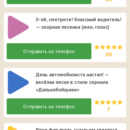
Э-эй, смотрите! Классный водитель!
— озорная песенка (жен. голос)
59
День автомобилиста настал! —
весёлая песня в стиле сериала
«Дальнобойщики»
7
Ярче фар пусть счастьем светятся