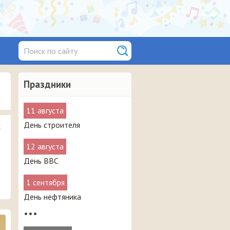
Праздники
11 августа
День строителя
х
12 августа
День ВВС
1 сентября
День нефтяника
•••