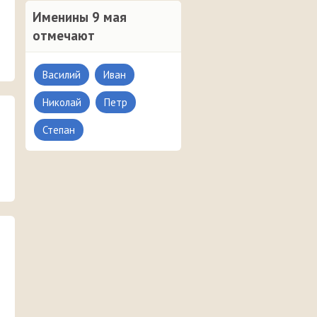
Именины 9 мая
отмечают
Василий
Иван
Николай
Петр
Степан