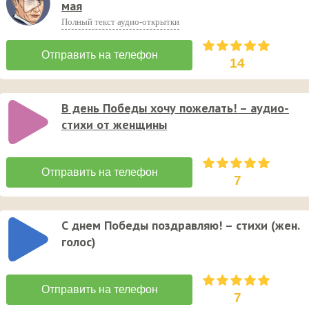
мая
Полный текст аудио-открытки
14
В день Победы хочу пожелать! – аудио-
стихи от женщины
7
С днем Победы поздравляю! – стихи (жен.
голос)
7