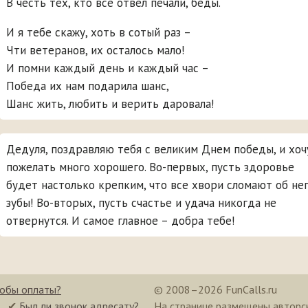
В честь тех, кто все отвел печали, беды.
И я тебе скажу, хоть в сотый раз –
Чти ветеранов, их осталось мало!
И помни каждый день и каждый час –
Победа их нам подарила шанс,
Шанс жить, любить и верить даровала!
Дедуля, поздравляю тебя с великим Днем победы, и хоч
пожелать много хорошего. Во-первых, пусть здоровье
будет настолько крепким, что все хвори сломают об не
зубы! Во-вторых, пусть счастье и удача никогда не
отвернутся. И самое главное – добра тебе!
собы оплаты?
© 2008–2026 FunCalls.ru
✔
Был ли звонок адресату?
На странице размещены авторс