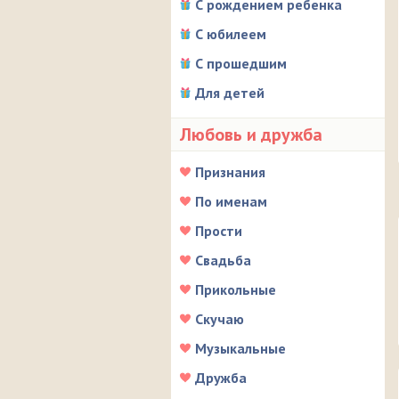
С рождением ребенка
С юбилеем
С прошедшим
Для детей
Любовь и дружба
Признания
По именам
Прости
Свадьба
Прикольные
Скучаю
Музыкальные
Дружба