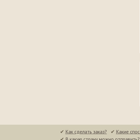
✔
Как сделать заказ?
✔
Какие спо
✔
В какую страну можно отправить?