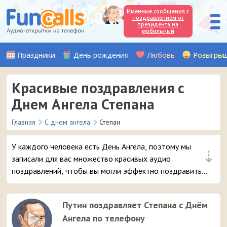
Именные сообщения с
поздравлением от
президента на
мобильный
Праздники
День рождения
Любовь
Розыгры
Красивые поздравления с
Днем Ангела Степана
Главная
С днем ангела
Степан
У каждого человека есть День Ангела, поэтому мы
⇣
записали для вас множество красивых аудио
поздравлений, чтобы вы могли эффектно поздравить
вашего друга или знакомого с именем Степан. Просто
выберите самое интересное поздравление с
Путин поздравляет Степана с Днём
именинами и отправьте его в 3 клика на мобильный
Ангела по телефону
телефон адресата.