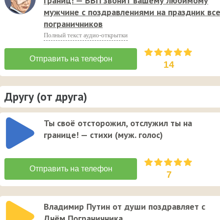
границ! — ВВП звонит вашему любимому
мужчине с поздравлениями на праздник вс
пограничников
Полный текст аудио-открытки
14
Другу (от друга)
Ты своё отсторожил, отслужил ты на
границе! — стихи (муж. голос)
7
Владимир Путин от души поздравляет с
Днём Пограничника