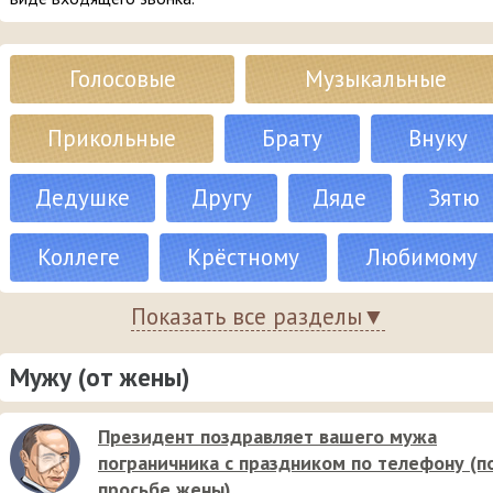
Голосовые
Музыкальные
Прикольные
Брату
Внуку
Дедушке
Другу
Дяде
Зятю
Коллеге
Крёстному
Любимому
Мужу
Показать все разделы▼
Папе
Племяннику
Свёкру
Мужу (от жены)
Сыну
Тестю
Президент поздравляет вашего мужа
пограничника с праздником по телефону (п
просьбе жены)