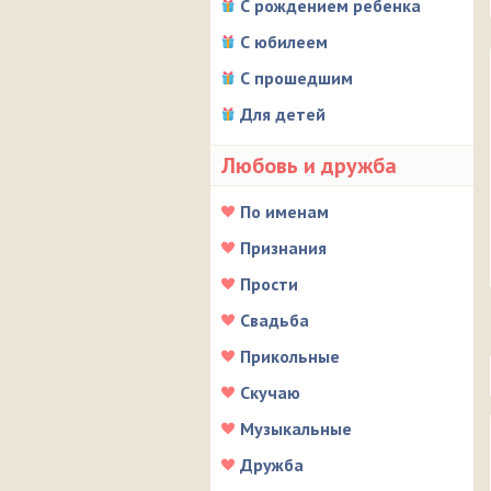
С рождением ребенка
С юбилеем
С прошедшим
Для детей
Любовь и дружба
По именам
Признания
Прости
Свадьба
Прикольные
Скучаю
Музыкальные
Дружба