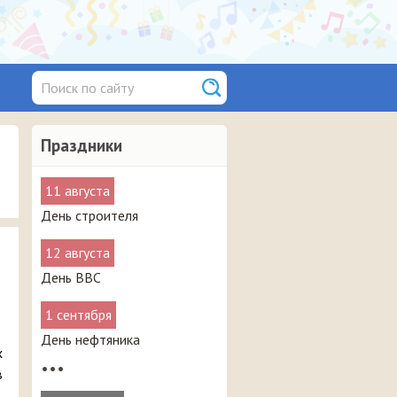
Праздники
11 августа
День строителя
12 августа
День ВВС
1 сентября
День нефтяника
х
•••
в