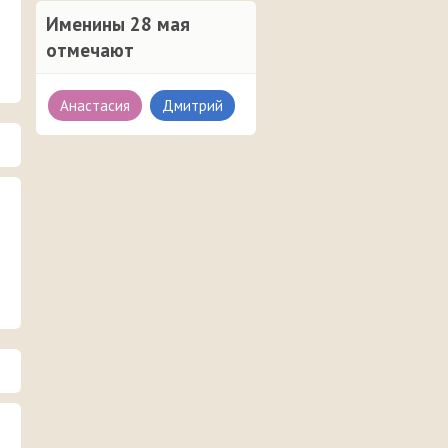
Именины 28 мая
отмечают
Анастасия
Дмитрий