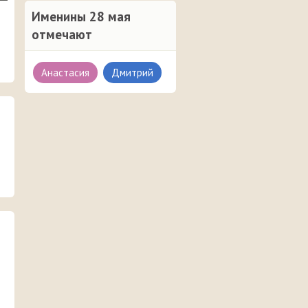
Именины 28 мая
отмечают
Анастасия
Дмитрий