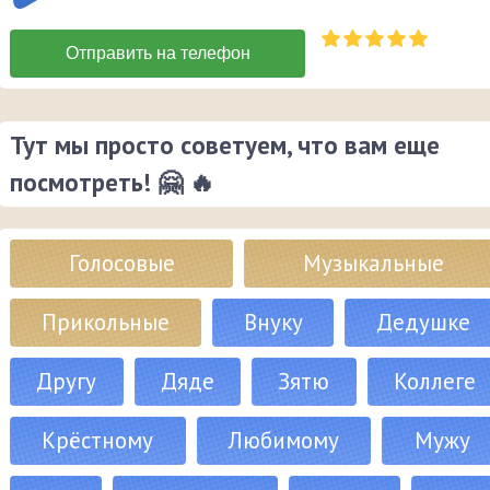
Тут мы просто советуем, что вам еще
посмотреть! 🤗 🔥
Голосовые
Музыкальные
Прикольные
Внуку
Дедушке
Другу
Дяде
Зятю
Коллеге
Крёстному
Любимому
Мужу