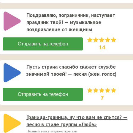
Поздравляю, пограничник, наступает
праздник твой! — музыкальное
поздравление от женщины
14
Пусть страна спасибо скажет службе
значимой твоей! — песня (жен. голос)
7
Граница-граница, ну что вам не спится? —
песня в стиле группы «Любэ»
Полный текст аудио-открытки