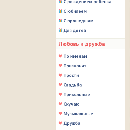
С рождением ребенка
С юбилеем
С прошедшим
Для детей
Любовь и дружба
По именам
Признания
Прости
Свадьба
Прикольные
Скучаю
Музыкальные
Дружба