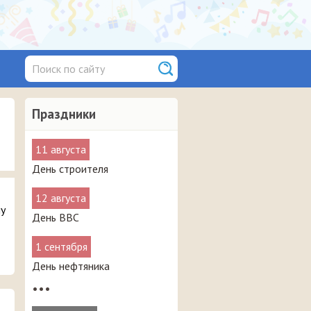
Праздники
11 августа
День строителя
12 августа
му
День ВВС
1 сентября
День нефтяника
•••