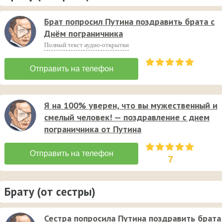
Брат попросил Путина поздравить брата с
Днём пограничника
Полный текст аудио-открытки
Я на 100% уверен, что вы мужественный и
смелый человек! — поздравление с днем
пограничника от Путина
7
Брату (от сестры)
Сестра попросила Путина поздравить брата