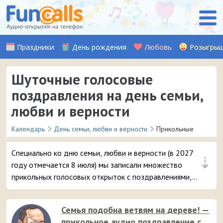
Праздники
День рождения
Любовь
Розыгры
Шуточные голосовые
поздравления на день семьи,
любви и верности
Календарь
День семьи, любви и верности
Прикольные
Специально ко дню семьи, любви и верности (в 2027
⇣
году отмечается 8 июля) мы записали множество
прикольных голосовых открыток с поздравлениями,
которые можно отправить на смартфон в виде звонка.
Семья подобна ветвям на дереве! —
прикольное аудио поздравление с