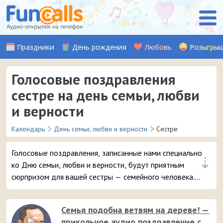
Праздники
День рождения
Любовь
Розыгры
Голосовые поздравления
сестре на день семьи, любви
и верности
Календарь
День семьи, любви и верности
Сестре
Голосовые поздравления, записанные нами специально
⇣
ко Дню семьи, любви и верности, будут приятным
сюрпризом для вашей сестры — семейного человека.
Слушайте, выбирайте и отправляйте понравившуюся
аудио-открытку на смартфон.
Семья подобна ветвям на дереве! —
прикольное аудио поздравление с