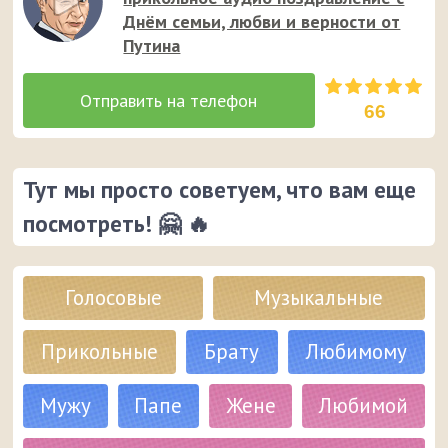
Днём семьи, любви и верности от
Путина
66
Тут мы просто советуем, что вам еще
посмотреть! 🤗 🔥
Голосовые
Музыкальные
Прикольные
Брату
Любимому
Мужу
Папе
Жене
Любимой