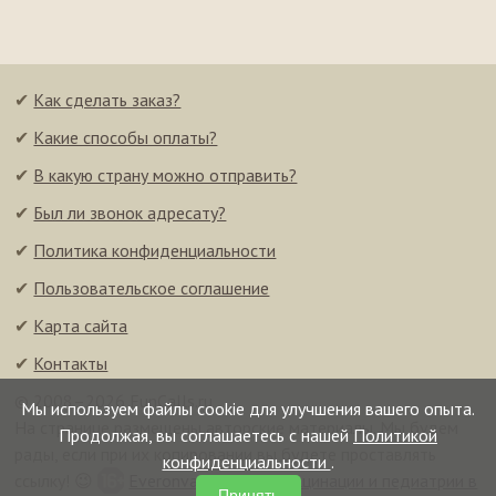
✔
Как сделать заказ?
✔
Какие способы оплаты?
✔
В какую страну можно отправить?
✔
Был ли звонок адресату?
✔
Политика конфиденциальности
✔
Пользовательское соглашение
✔
Карта сайта
✔
Контакты
© 2008–2026 FunCalls.ru
Мы используем файлы cookie для улучшения вашего опыта.
На странице размещены авторские материалы. Мы будем
Продолжая, вы соглашаетесь с нашей
Политикой
рады, если при их копировании вы будете проставлять
конфиденциальности
.
ссылку! 😉
Everonvax — центр вакцинации и педиатрии в
Принять