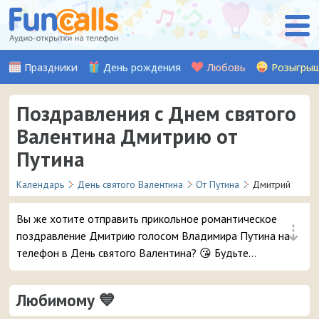
Праздники
День рождения
Любовь
Розыгры
Поздравления с Днем святого
Валентина Дмитрию от
Путина
Календарь
День святого Валентина
От Путина
Дмитрий
Вы же хотите отправить прикольное романтическое
⇣
поздравление Дмитрию голосом Владимира Путина на
телефон в День святого Валентина? 😘 Будьте
уверены, ему точно понравится – и неожиданный
звонок и такое весёлое аудио признание ❤ 👏
Любимому 💙