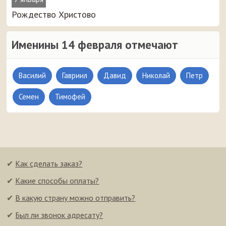
Рождество Христово
Именины 14 февраля отмечают
Василий
Гавриил
Давид
Николай
Петр
Семен
Тимофей
✔
Как сделать заказ?
✔
Какие способы оплаты?
✔
В какую страну можно отправить?
✔
Был ли звонок адресату?