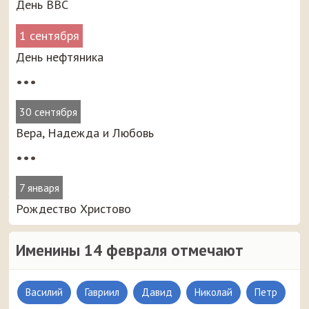
День ВВС
1 сентября
День нефтяника
•••
30 сентября
Вера, Надежда и Любовь
•••
7 января
Рождество Христово
Именины 14 февраля отмечают
Василий
Гавриил
Давид
Николай
Петр