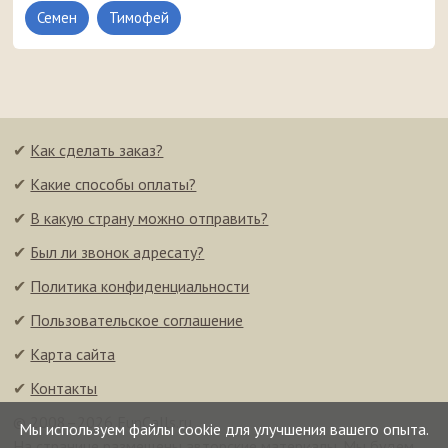
Семен
Тимофей
✔
Как сделать заказ?
✔
Какие способы оплаты?
✔
В какую страну можно отправить?
✔
Был ли звонок адресату?
✔
Политика конфиденциальности
✔
Пользовательское соглашение
✔
Карта сайта
✔
Контакты
© 2008–2026 FunCalls.ru
Мы используем файлы cookie для улучшения вашего опыта.
На странице размещены авторские материалы. Мы будем