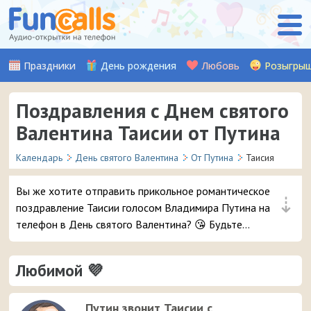
Праздники
День рождения
Любовь
Розыгры
Поздравления с Днем святого
Валентина Таисии от Путина
Календарь
День святого Валентина
От Путина
Таисия
Вы же хотите отправить прикольное романтическое
⇣
поздравление Таисии голосом Владимира Путина на
телефон в День святого Валентина? 😘 Будьте
уверены, ей точно понравится – и неожиданный
звонок и такое весёлое аудио признание ❤ 👏
Любимой 💜
Путин звонит Таисии с