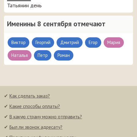
Татьянин день
Именины 8 сентября отмечают
Виктор
Георгий
Дмитрий
Егор
Мария
Наталья
Петр
Роман
✔
Как сделать заказ?
✔
Какие способы оплаты?
✔
В какую страну можно отправить?
✔
Был ли звонок адресату?