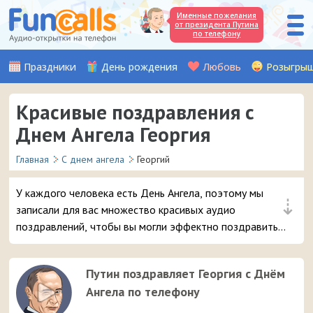
Именные пожелания
от президента Путина
по телефону
Праздники
День рождения
Любовь
Розыгры
Красивые поздравления с
Днем Ангела Георгия
Главная
С днем ангела
Георгий
У каждого человека есть День Ангела, поэтому мы
⇣
записали для вас множество красивых аудио
поздравлений, чтобы вы могли эффектно поздравить
вашего друга или знакомого с именем Георгий. Просто
выберите самое интересное поздравление с
Путин поздравляет Георгия с Днём
именинами и отправьте его в 3 клика на мобильный
Ангела по телефону
телефон адресата.