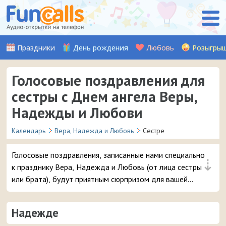
Праздники
День рождения
Любовь
Розыгры
Голосовые поздравления для
сестры с Днем ангела Веры,
Надежды и Любови
Календарь
Вера, Надежда и Любовь
Сестре
Голосовые поздравления, записанные нами специально
⇣
к празднику Вера, Надежда и Любовь (от лица сестры
или брата), будут приятным сюрпризом для вашей
дорогой сестры в день её Ангела. Слушайте, выбирайте
и отправляйте понравившуюся аудио-открытку на
Надежде
смартфон.