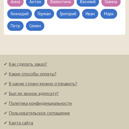
Анна
Антон
Валентина
Василий
Галина
Геннадий
Герман
Григорий
Иван
Марк
Петр
Семен
✔
Как сделать заказ?
✔
Какие способы оплаты?
✔
В какую страну можно отправить?
✔
Был ли звонок адресату?
✔
Политика конфиденциальности
✔
Пользовательское соглашение
✔
Карта сайта