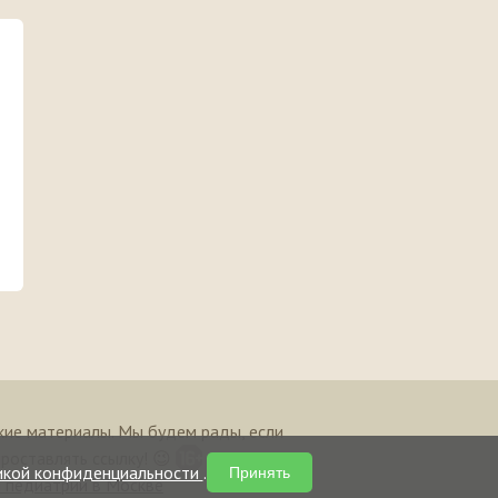
кие материалы. Мы будем рады, если
проставлять ссылку! 😉
икой конфиденциальности
.
Принять
и педиатрии в Москве