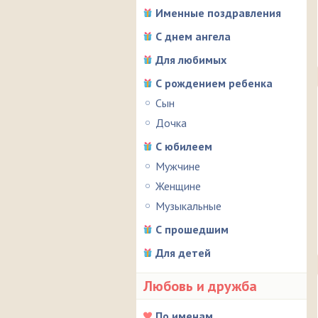
Именные поздравления
С днем ангела
Для любимых
С рождением ребенка
Сын
Дочка
С юбилеем
Мужчине
Женщине
Музыкальные
С прошедшим
Для детей
Любовь и дружба
По именам