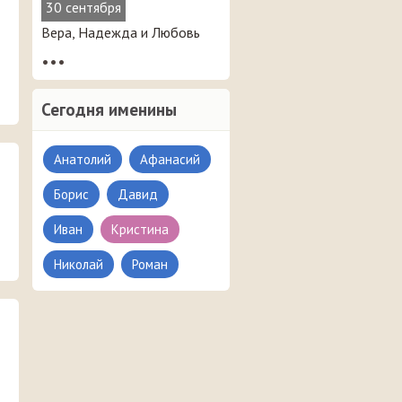
30 сентября
Вера, Надежда и Любовь
•••
Сегодня именины
Анатолий
Афанасий
Борис
Давид
Иван
Кристина
Николай
Роман