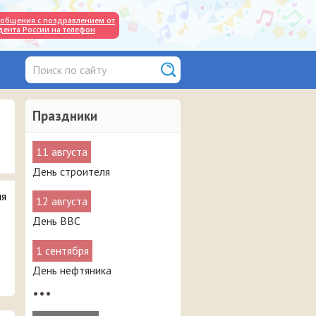
общения с поздравлением от
дента России на телефон
Праздники
11 августа
День строителя
ля
12 августа
День ВВС
1 сентября
День нефтяника
•••