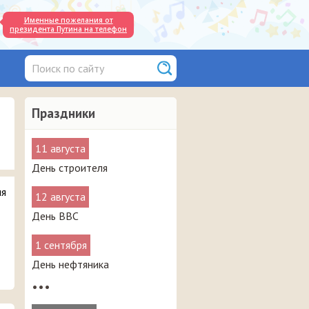
Именные пожелания от
президента Путина на телефон
Праздники
11 августа
День строителя
ля
12 августа
День ВВС
1 сентября
День нефтяника
•••