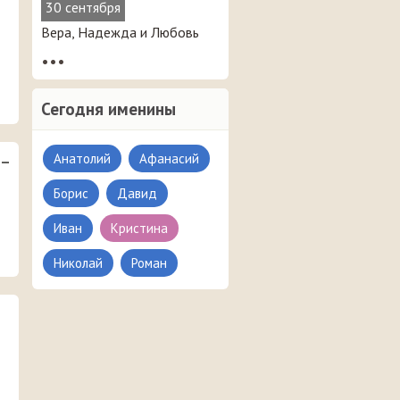
30 сентября
Вера, Надежда и Любовь
•••
Сегодня именины
Анатолий
Афанасий
 –
Борис
Давид
Иван
Кристина
Николай
Роман