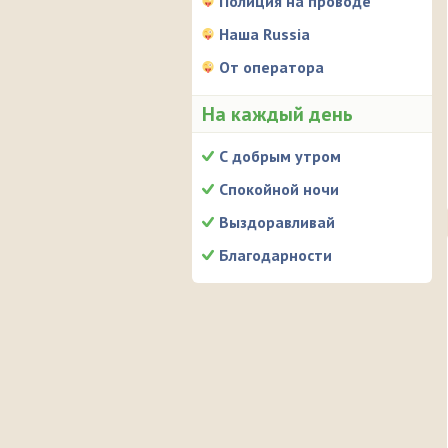
Полиция на проводе
Наша Russia
От оператора
На каждый день
С добрым утром
Спокойной ночи
Выздоравливай
Благодарности