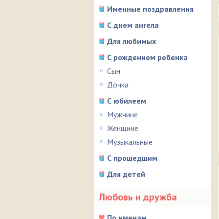
Именные поздравления
С днем ангела
Для любимых
С рождением ребенка
Сын
Дочка
С юбилеем
Мужчине
Женщине
Музыкальные
С прошедшим
Для детей
Любовь и дружба
По именам