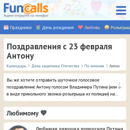
Праздники
День рождения
Любовь
Розыгры
Поздравления с 23 февраля
Антону
Календарь
День защитника Отечества
По именам
Антон
Вы же хотите отправить шуточное голосовое
⇣
поздравление Антону голосом Владимира Путина (или
в виде прикольного звонка-розыгрыша из полиции) на
телефон в День защитника Отечества? 😘 Будьте
уверены, ему точно понравится – и неожиданный
Любимому 💙
звонок и такое смешное аудио послание 😆
Любимая девушка попросила Путина