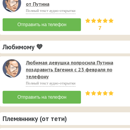
от Путина
Полный текст аудио-открытки
7
Любимому 💙
Любимая девушка попросила Путина
поздравить Евгения с 23 февраля по
телефону
Полный текст аудио-открытки
Племяннику (от тети)