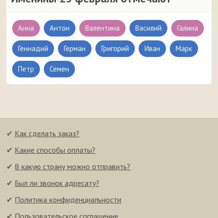
Анна
Антон
Валентина
Василий
Галина
Геннадий
Герман
Григорий
Иван
Марк
Петр
Семен
✔
Как сделать заказ?
✔
Какие способы оплаты?
✔
В какую страну можно отправить?
✔
Был ли звонок адресату?
✔
Политика конфиденциальности
✔
Пользовательское соглашение