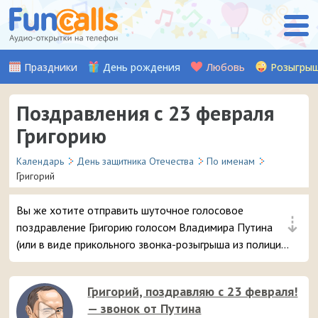
Праздники
День рождения
Любовь
Розыгры
Поздравления с 23 февраля
Григорию
Календарь
День защитника Отечества
По именам
Григорий
Вы же хотите отправить шуточное голосовое
⇣
поздравление Григорию голосом Владимира Путина
(или в виде прикольного звонка-розыгрыша из полиции)
на телефон в День защитника Отечества? 😘 Будьте
уверены, ему точно понравится – и неожиданный
Григорий, поздравляю с 23 февраля!
звонок и такое смешное аудио послание 😆
— звонок от Путина