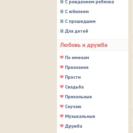
С рождением ребенка
С юбилеем
С прошедшим
Для детей
Любовь и дружба
По именам
Признания
Прости
Свадьба
Прикольные
Скучаю
Музыкальные
Дружба