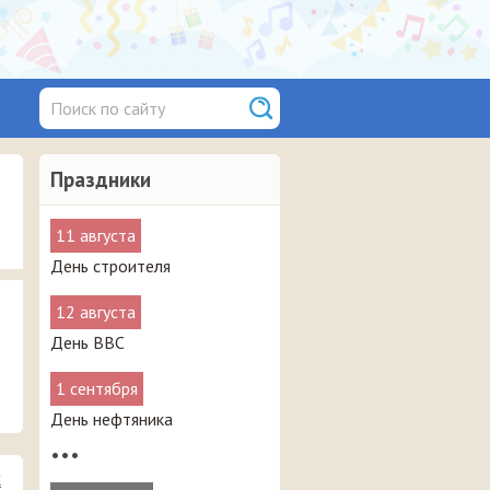
Праздники
11 августа
День строителя
12 августа
День ВВС
1 сентября
День нефтяника
•••
к