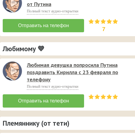
от Путина
Полный текст аудио-открытки
7
Любимому 💙
Любимая девушка попросила Путина
поздравить Кирилла с 23 февраля по
телефону
Полный текст аудио-открытки
Племяннику (от тети)