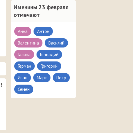
Именины 23 февраля
отмечают
Анна
Антон
Валентина
Василий
Галина
Геннадий
Герман
Григорий
Иван
Марк
Петр
!
Семен