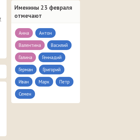
Именины 23 февраля
отмечают
т
Анна
Антон
Валентина
Василий
Галина
Геннадий
Герман
Григорий
Иван
Марк
Петр
Семен