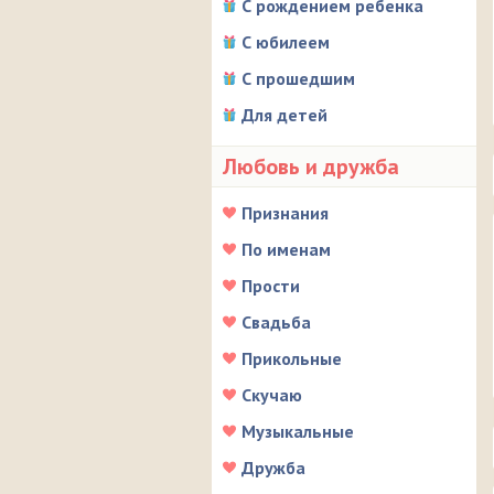
С рождением ребенка
С юбилеем
С прошедшим
Для детей
Любовь и дружба
Признания
По именам
Прости
Свадьба
Прикольные
Скучаю
Музыкальные
Дружба