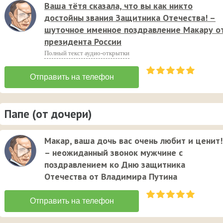
Ваша тётя сказала, что вы как никто
достойны звания Защитника Отечества! –
шуточное именное поздравление Макару о
президента России
Полный текст аудио-открытки
Папе (от дочери)
Макар, ваша дочь вас очень любит и ценит!
– неожиданный звонок мужчине с
поздравлением ко Дню защитника
Отечества от Владимира Путина