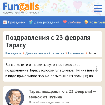
Праздники
День рождения
Любовь
Розыгры
Поздравления с 23 февраля
Тарасу
Календарь
День защитника Отечества
По именам
Тарас
Вы же хотите отправить шуточное голосовое
⇣
поздравление Тарасу голосом Владимира Путина (или
в виде прикольного звонка-розыгрыша из полиции) на
телефон в День защитника Отечества? 😘 Будьте
уверены, ему точно понравится – и неожиданный
Тарас, поздравляю с 23 февраля! —
звонок и такое смешное аудио послание 😆
звонок от Путина
Полный текст аудио-открытки