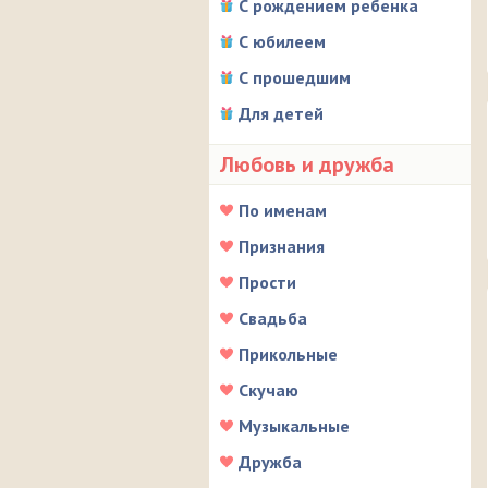
С рождением ребенка
С юбилеем
С прошедшим
Для детей
Любовь и дружба
По именам
Признания
Прости
Свадьба
Прикольные
Скучаю
Музыкальные
Дружба