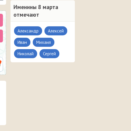
Именины 8 марта
отмечают
Александр
Алексей
Иван
Михаил
Николай
Сергей