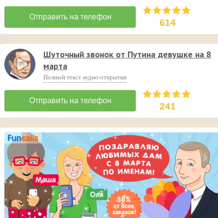
614
Шуточный звонок от Путина девушке на 8
марта
Полный текст аудио-открытки
241