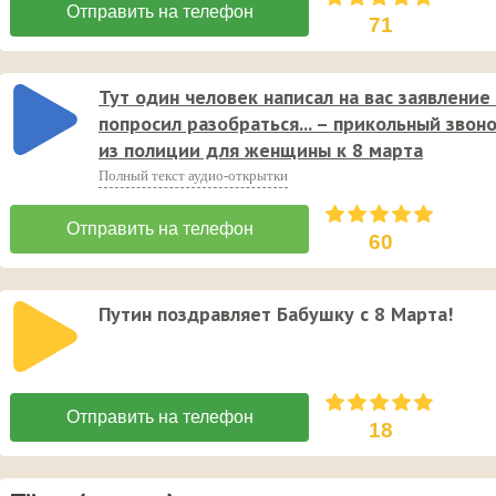
71
Тут один человек написал на вас заявление
попросил разобраться... – прикольный звон
из полиции для женщины к 8 марта
Полный текст аудио-открытки
60
Путин поздравляет Бабушку с 8 Марта!
18