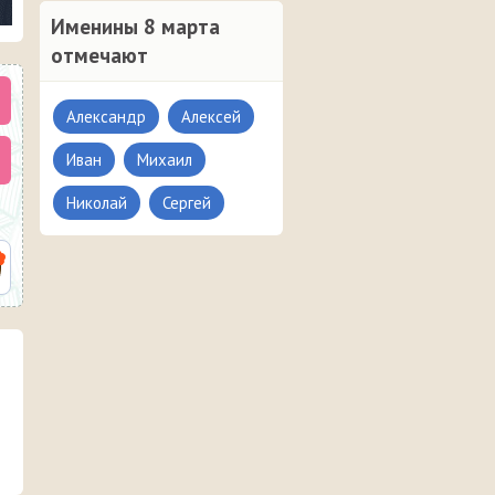
Именины 8 марта
отмечают
Александр
Алексей
Иван
Михаил
Николай
Сергей