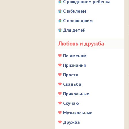
С рождением ребенка
С юбилеем
С прошедшим
Для детей
Любовь и дружба
По именам
Признания
Прости
Свадьба
Прикольные
Скучаю
Музыкальные
Дружба