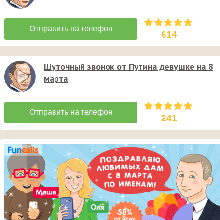
614
Шуточный звонок от Путина девушке на 8
марта
241