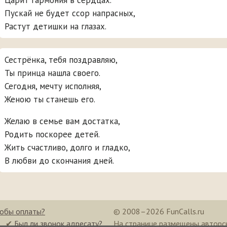
Царит гармония в сердцах.
Пускай не будет ссор напрасных,
Растут детишки на глазах.
Сестрёнка, тебя поздравляю,
Ты принца нашла своего.
Сегодня, мечту исполняя,
Женою ты станешь его.
Желаю в семье вам достатка,
Родить поскорее детей.
Жить счастливо, долго и гладко,
В любви до скончания дней.
собы оплаты?
© 2008–2026 FunCalls.ru
✔
Был ли звонок адресату?
На странице размещены авторс