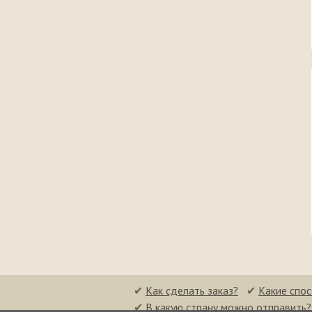
✔
Как сделать заказ?
✔
Какие спо
✔
В какую страну можно отправить?