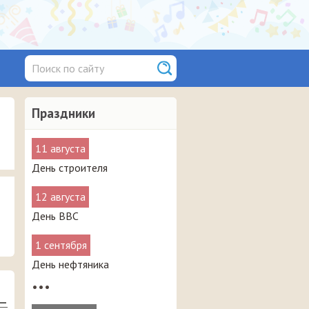
Праздники
11 августа
День строителя
12 августа
День ВВС
1 сентября
День нефтяника
•••
 —