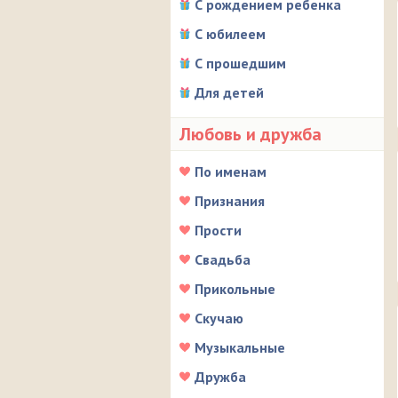
С рождением ребенка
С юбилеем
С прошедшим
Для детей
Любовь и дружба
По именам
Признания
Прости
Свадьба
Прикольные
Скучаю
Музыкальные
Дружба