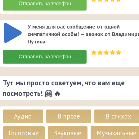
У меня для вас сообщение от одной
симпатичной особы! — звонок от Владимир
Путина
Тут мы просто советуем, что вам еще
посмотреть! 🤗 🔥
Аудио
В прозе
В стихах
Голосовые
Звуковые
Музыкальные