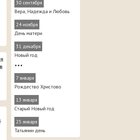
30 сентября
Вера, Надежда и Любовь
24 ноября
День матери
31 декабря
Новый год
бя
•••
в
7 января
Рождество Христово
13 января
Старый Новый год
4
25 января
Татьянин день