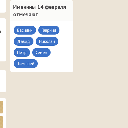
Именины 14 февраля
отмечают
Василий
Гавриил
а
Давид
Николай
Петр
Семен
Тимофей