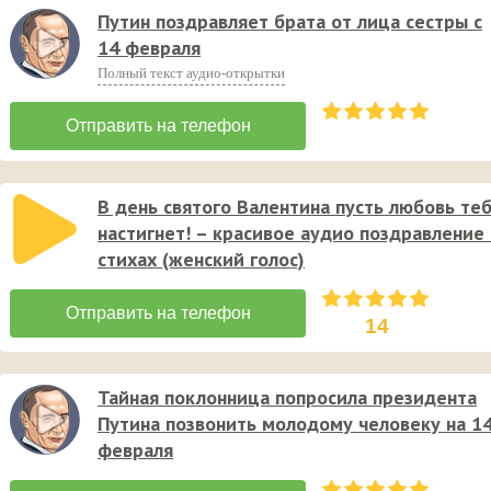
Путин поздравляет брата от лица сестры с
14 февраля
Полный текст аудио-открытки
В день святого Валентина пусть любовь те
настигнет! – красивое аудио поздравление 
стихах (женский голос)
14
Тайная поклонница попросила президента
Путина позвонить молодому человеку на 1
февраля