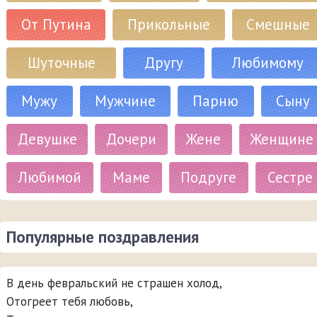
От Путина
Прикольные
Смешные
Шуточные
Другу
Любимому
Мужу
Мужчине
Парню
Сыну
Девушке
Дочери
Жене
Женщине
Любимой
Маме
Подруге
Сестре
Популярные поздравления
В день февральский не страшен холод,
Отогреет тебя любовь,