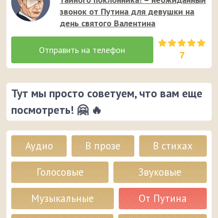
звонок от Путина для девушки на
день святого Валентина
7
Тут мы просто советуем, что вам еще
посмотреть! 🤗 🔥
Аудио
В прозе
В стихах
Голосовые
Звуковые
Музыкальные
От Путина