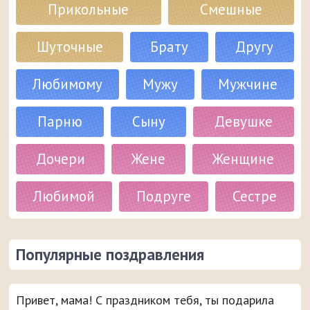
Прикольные
Смешные
Шуточные
Брату
Другу
Любимому
Мужу
Мужчине
Парню
Сыну
Девушке
Дочери
Жене
Женщине
Любимой
Подруге
Сестре
Популярные поздравления
Привет, мама! С праздником тебя, ты подарила