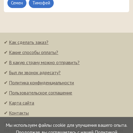
Семен
Тимофей
✔
Как сделать заказ?
✔
Какие способы оплаты?
✔
В какую страну можно отправить?
✔
Был ли звонок адресату?
✔
Политика конфиденциальности
✔
Пользовательское соглашение
✔
Карта сайта
✔
Контакты
© 2008–2026 FunCalls.ru
Мы используем файлы cookie для улучшения вашего опыта.
На странице размещены авторские материалы. Мы будем
Продолжая, вы соглашаетесь с нашей
Политикой