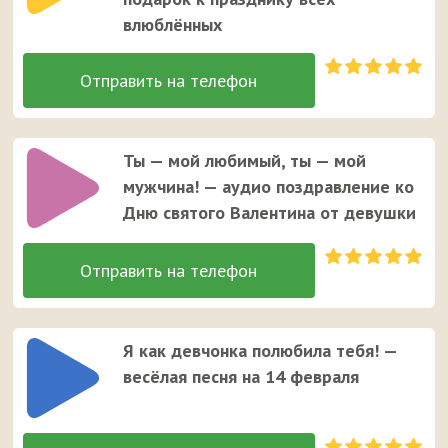
влюблённых
Ты — мой любимый, ты — мой
мужчина! — аудио поздравление ко
Дню святого Валентина от девушки
Я как девчонка полюбила тебя! —
весёлая песня на 14 февраля