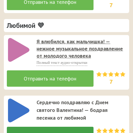
7
Любимой 💜
Я влюбился, как мальчишка! —
нежное музыкальное поздравление
от молодого человека
Полный текст аудио-открытки
7
Сердечно поздравляю с Днем
святого Валентина! — бодрая
песенка от любимой