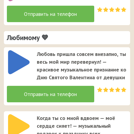
Любимому 💙
Любовь пришла совсем внезапно, ты
весь мой мир перевернул! —
красивое музыкальное признание ко
Дню Святого Валентина от девушки
Когда ты со мной вдвоем — моё
сердце сияет! — музыкальный
подарок к празднику всех