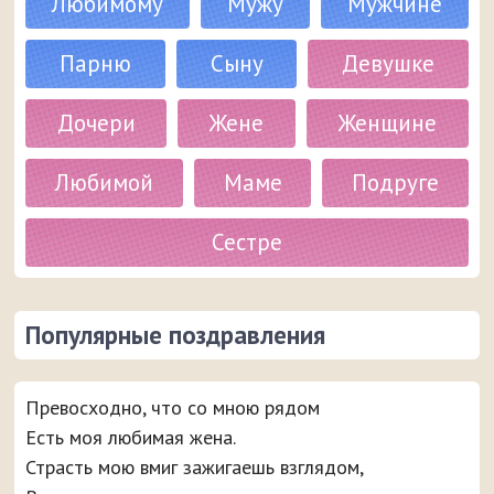
Любимому
Мужу
Мужчине
Парню
Сыну
Девушке
Дочери
Жене
Женщине
Любимой
Маме
Подруге
Сестре
Популярные поздравления
Превосходно, что со мною рядом
Есть моя любимая жена.
Страсть мою вмиг зажигаешь взглядом,