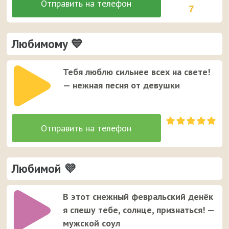
7
Любимому 💙
Тебя люблю сильнее всех на свете!
— нежная песня от девушки
Любимой 💜
В этот снежный февральский денёк
я спешу тебе, солнце, признаться! —
мужской соул