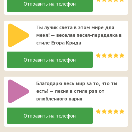
Ты лучик света в этом мире для
меня! — веселая песня-переделка в
стиле Егора Крида
Благодарю весь мир за то, что ты
есть! — песня в стиле рэп от
влюбленного парня