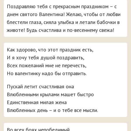
Поздравляю тебя с прекрасным праздником – с
днем святого Валентина! Желаю, чтобы от любви
блестели глаза, сияла улыбка и летали бабочки в
животе! Будь счастлива и по-весеннему свежа!
Как здорово, что этот праздник есть,
И я хочу тебя душой поздравить,
Всех пожеланий мне не перечесть,
Но валентинку надо бы отправить.
Пускай летит счастливая она
Влюбленными крылами машет быстро
Единственная милая жена
Влюбленных день – и о тебе все мысли.
Во всех боях непобедимый