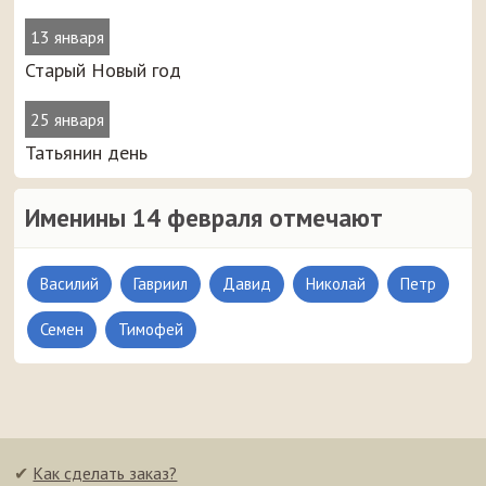
13 января
Старый Новый год
25 января
Татьянин день
Именины 14 февраля отмечают
Василий
Гавриил
Давид
Николай
Петр
Семен
Тимофей
✔
Как сделать заказ?