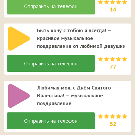
14
Быть хочу с тобою я всегда! —
красивое музыкальное
поздравление от любимой девушки
77
Любимая моя, с Днём Святого
Валентина! — музыкальное
поздравление
52