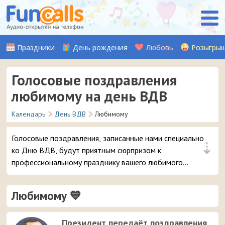
Праздники
День рождения
Любовь
Розыгры
Голосовые поздравления
любимому на день ВДВ
Календарь
День ВДВ
Любимому
Голосовые поздравления, записанные нами специально
⇣
ко Дню ВДВ, будут приятным сюрпризом к
профессиональному празднику вашего любимого
мужчины. Слушайте, выбирайте и отправляйте
понравившуюся аудио-открытку на смартфон.
Любимому 💙
Президент передаёт поздравления