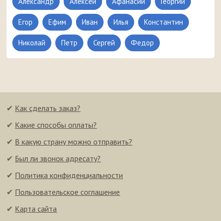
Александр
Алексей
Афанасий
Георгий
Егор
Ефим
Иван
Илья
Константин
Николай
Петр
Сергей
Федор
✔
Как сделать заказ?
✔
Какие способы оплаты?
✔
В какую страну можно отправить?
✔
Был ли звонок адресату?
✔
Политика конфиденциальности
✔
Пользовательское соглашение
✔
Карта сайта