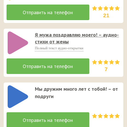
Подруге
Свекрови
Сестре
21
Тёте
Тёще
Я мужа поздравляю моего! – аудио-
стихи от жены
Полный текст аудио-открытки
7
Мы дружим много лет с тобой! – от
подруги