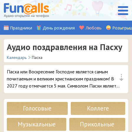
Праздники
День рождения
Любовь
Розыгры
Аудио поздравления на Пасху
Календарь
Пасха
Пасха или Воскресение Господне является самым
⇣
почитаемым и великим христианским праздником! В
2027 году отмечается 5 мая. Символом Пасхи является
Благодатный огонь, полученный из Гроба Господня,
который разносится потом по всему миру. На
праздничном столе обязательно должны быть куличи
Голосовые
Коллеге
и раскрашенные яйца. А мы записали множество
красивых аудио открыток с поздравлениями, которые
Музыкальные
Прикольные
можно отправить на смартфон в виде входящего