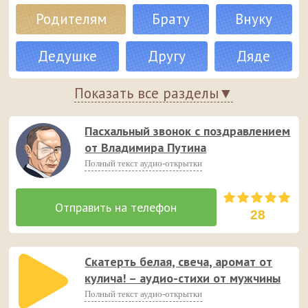
звонка.
Родителям
Брату
Внуку
Дедушке
Другу
Дяде
Крестнику
Показать все разделы▼
Крёстному
Любимому
Мужу
Папе
Пасхальный звонок с поздравлением
от Владимира Путина
Племяннику
Полный текст аудио-открытки
Сыну
Бабушке
Внучке
Дочери
Жене
28
Крестнице
Крёстной
Любимой
Скатерть белая, свеча, аромат от
Маме
Невестке
Племяннице
кулича! – аудио-стихи от мужчины
Полный текст аудио-открытки