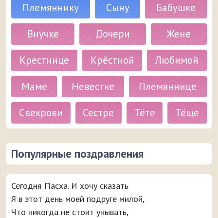
Племяннику
Сыну
Бабушке
Внучке
Дочери
Жене
Крестнице
Крёстной
Любимой
Маме
Невестке
Племяннице
Свекрови
Сестре
Тёте
Тёще
Популярные поздравления
Сегодня Пасха. И хочу сказать
Я в этот день моей подруге милой,
Что никогда не стоит унывать,