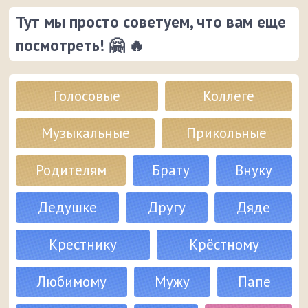
Тут мы просто советуем, что вам еще
посмотреть! 🤗 🔥
Голосовые
Коллеге
Музыкальные
Прикольные
Родителям
Брату
Внуку
Дедушке
Другу
Дяде
Крестнику
Крёстному
Любимому
Мужу
Папе