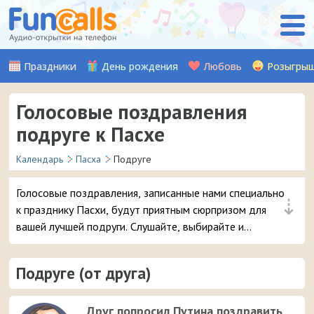
Праздники
День рождения
Любовь
Розыгры
Голосовые поздравления
подруге к Пасхе
Календарь
Пасха
Подруге
Голосовые поздравления, записанные нами специально
⇣
к празднику Пасхи, будут приятным сюрпризом для
вашей лучшей подруги. Слушайте, выбирайте и
отправляйте понравившуюся аудио-открытку на
смартфон.
Подруге (от друга)
Друг попросил Путина поздравить