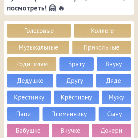
посмотреть! 🤗 🔥
Голосовые
Коллеге
Музыкальные
Прикольные
Родителям
Брату
Внуку
Дедушке
Другу
Дяде
Крестнику
Крёстному
Мужу
Папе
Племяннику
Сыну
Бабушке
Внучке
Дочери