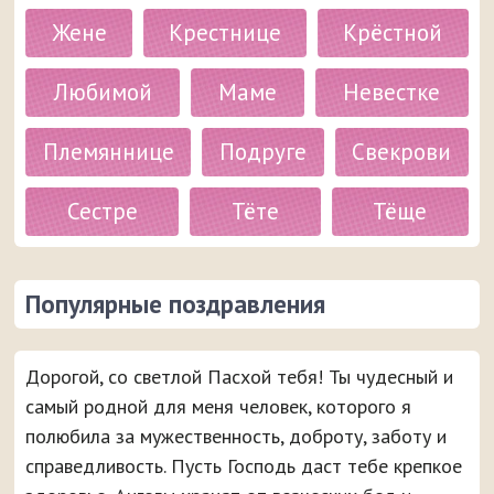
Жене
Крестнице
Крёстной
Любимой
Маме
Невестке
Племяннице
Подруге
Свекрови
Сестре
Тёте
Тёще
Популярные поздравления
Дорогой, со светлой Пасхой тебя! Ты чудесный и
самый родной для меня человек, которого я
полюбила за мужественность, доброту, заботу и
справедливость. Пусть Господь даст тебе крепкое