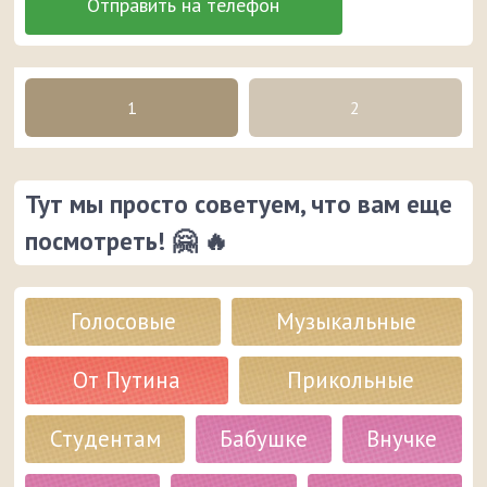
1
2
Тут мы просто советуем, что вам еще
посмотреть! 🤗 🔥
Голосовые
Музыкальные
От Путина
Прикольные
Студентам
Бабушке
Внучке