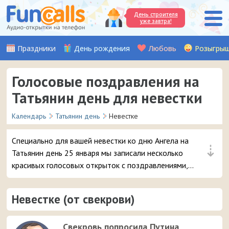
День строителя
уже завтра!
Праздники
День рождения
Любовь
Розыгры
Голосовые поздравления на
Татьянин день для невестки
Календарь
Татьянин день
Невестке
Специально для вашей невестки ко дню Ангела на
⇣
Татьянин день 25 января мы записали несколько
красивых голосовых открыток с поздравлениями,
которые можно отправить от лица свекрови или
свёкра на смартфон в виде входящего звонка. Не
Невестке (от свекрови)
пропустите самые популярные - голосом Владимира
Путина :)
Свекровь попросила Путина