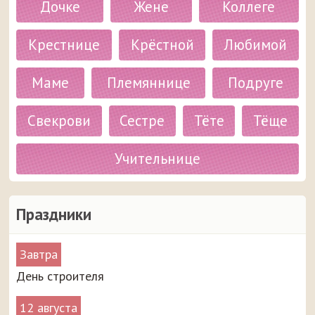
Дочке
Жене
Коллеге
Крестнице
Крёстной
Любимой
Маме
Племяннице
Подруге
Свекрови
Сестре
Тёте
Тёще
Учительнице
Праздники
Завтра
День строителя
12 августа