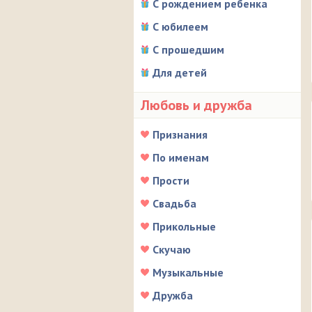
С рождением ребенка
С юбилеем
С прошедшим
Для детей
Любовь и дружба
Признания
По именам
Прости
Свадьба
Прикольные
Скучаю
Музыкальные
Дружба