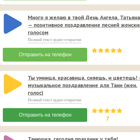
Много я желаю в твой День Ангела, Татьяна
— позитивное поздравление песней женск
голосом
Полный текст аудио-открытки
Ты умница, красавица, сияешь, и цветешь!
музыкальное поздравление для Тани (жен.
голос)
Полный текст аудио-открытки
7
Танюшка, сегодня праздник у тебя!