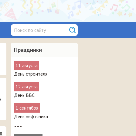
Праздники
11 августа
День строителя
12 августа
День ВВС
е
1 сентября
День нефтяника
•••
е