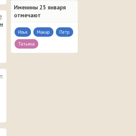
Именины 25 января
отмечают
!
им
Илья
Макар
Петр
Татьяна
 —