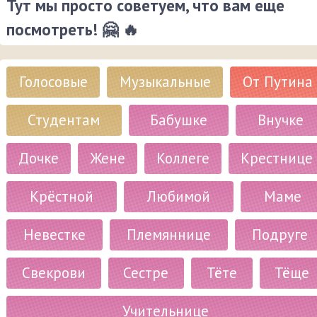
Тут мы просто советуем, что вам еще
посмотреть! 🤗 🔥
Голосовые
Музыкальные
От Путина
Студентам
Бабушке
Внучке
Дочке
Жене
Коллеге
Крестнице
Крёстной
Любимой
Маме
Невестке
Племяннице
Подруге
Свекрови
Сестре
Тёте
Тёще
Учительнице