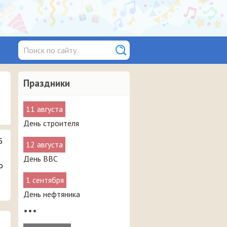
Праздники
11 августа
День строителя
5
12 августа
День ВВС
о
1 сентября
День нефтяника
•••