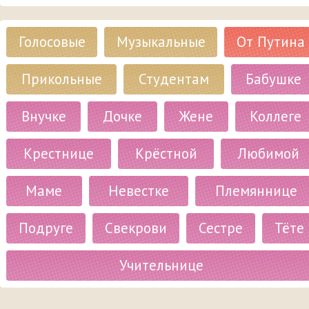
Голосовые
Музыкальные
От Путина
Прикольные
Студентам
Бабушке
Внучке
Дочке
Жене
Коллеге
Крестнице
Крёстной
Любимой
Маме
Невестке
Племяннице
Подруге
Свекрови
Сестре
Тёте
Учительнице