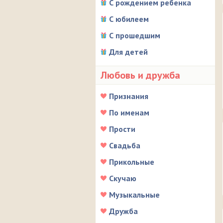
С рождением ребенка
С юбилеем
С прошедшим
Для детей
Любовь и дружба
Признания
По именам
Прости
Свадьба
Прикольные
Скучаю
Музыкальные
Дружба