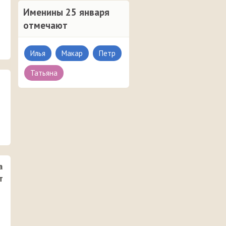
Именины 25 января
отмечают
Илья
Макар
Петр
Татьяна
а
т